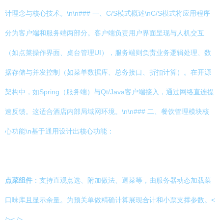
计理念与核心技术。\n\n### 一、C/S模式概述\nC/S模式将应用程序
分为客户端和服务端两部分。客户端负责用户界面呈现与人机交互
（如点菜操作界面、桌台管理UI），服务端则负责业务逻辑处理、数
据存储与并发控制（如菜单数据库、总务接口、折扣计算）。在开源
架构中，如Spring（服务端）与Qt/Java客户端接入，通过网络直连提
速反馈。这适合酒店内部局域网环境。\n\n### 二、餐饮管理模块核
心功能\n基于通用设计出核心功能：
点菜组件
：支持直观点选、附加做法、退菜等，由服务器动态加载菜
口味库且显示余量。为预关单做精确计算展现合计和小票支撑参数。<
/>< />