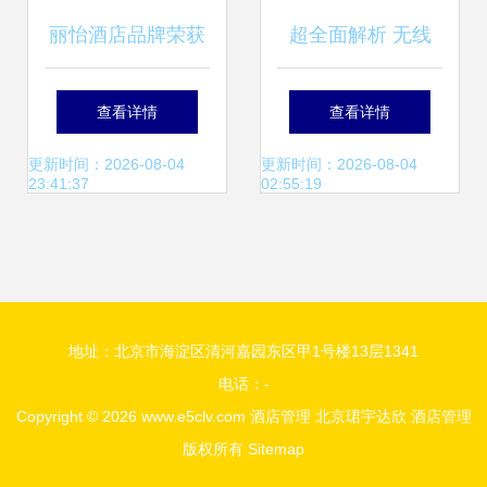
丽怡酒店品牌荣获
超全面解析 无线
第十二届迈点品牌
AP与无线路由器的
查看详情
查看详情
MBI影响力酒店管
区别及酒店管理应
更新时间：2026-08-04
更新时间：2026-08-04
23:41:37
02:55:19
理公司奖项
用
地址：北京市海淀区清河嘉园东区甲1号楼13层1341
电话：-
Copyright © 2026
www.e5clv.com
酒店管理
北京珺宇达欣
酒店管理
版权所有
Sitemap