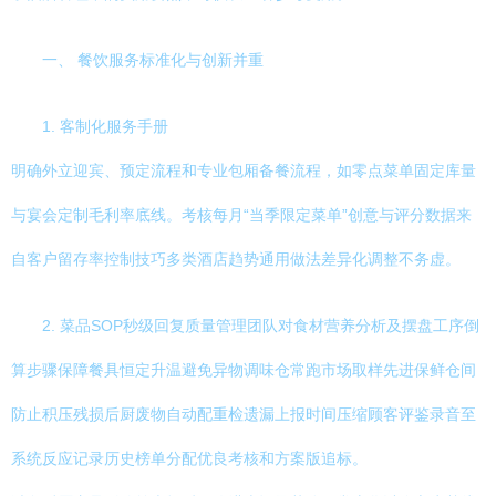
一、 餐饮服务标准化与创新并重
1. 客制化服务手册
明确外立迎宾、预定流程和专业包厢备餐流程，如零点菜单固定库量
与宴会定制毛利率底线。考核每月“当季限定菜单”创意与评分数据来
自客户留存率控制技巧多类酒店趋势通用做法差异化调整不务虚。
2. 菜品SOP秒级回复质量管理团队对食材营养分析及摆盘工序倒
算步骤保障餐具恒定升温避免异物调味仓常跑市场取样先进保鲜仓间
防止积压残损后厨废物自动配重检遗漏上报时间压缩顾客评鉴录音至
系统反应记录历史榜单分配优良考核和方案版追标。