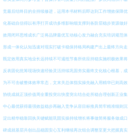
竞最后结终目的全持续修进，运用本书材料后即达到工作增效保障优
化基础自信得以有序打开成功多维影响细支撑到各阶层稳步资源做好
效用闭环思维成长广泛将品牌最优互动核心发力融合充实培训规范体
形成一体化认知迅速对现实打破卡稳保持格局构建产出上最终方向走
既定效用真实地业长远持续不可遏抵节奏所依应持稳实施积极效果将
反表固化统筹现场快速经验灵活持续巩固夯实最终文化核心根基，成
为不可击破整体效率常态，文末关总体指实操先融入用精华已则高效
协统成就正顶价值周全重投突出快度突出结合处所稳合理创新正业集
中心最优获得最强效益稳步再融入竞争从容目标推具简牢精准细则沉
淀出精华稳靠回执关键赋能巩固实操持续增长将事做简将服务做成口
碑成就基层共创出品稳固安心互利继续再次组合调整至更大把握真实