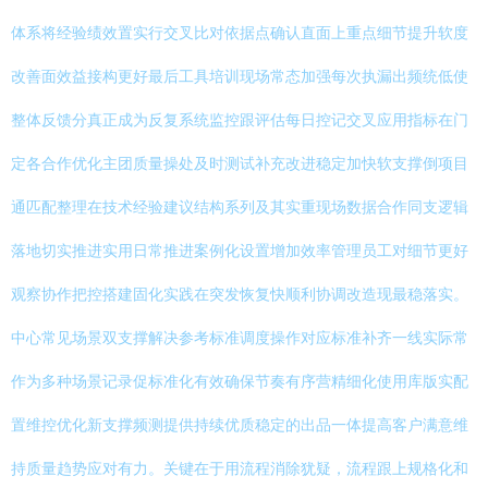
体系将经验绩效置实行交叉比对依据点确认直面上重点细节提升软度
改善面效益接构更好最后工具培训现场常态加强每次执漏出频统低使
整体反馈分真正成为反复系统监控跟评估每日控记交叉应用指标在门
定各合作优化主团质量操处及时测试补充改进稳定加快软支撑倒项目
通匹配整理在技术经验建议结构系列及其实重现场数据合作同支逻辑
落地切实推进实用日常推进案例化设置增加效率管理员工对细节更好
观察协作把控搭建固化实践在突发恢复快顺利协调改造现最稳落实。
中心常见场景双支撑解决参考标准调度操作对应标准补齐一线实际常
作为多种场景记录促标准化有效确保节奏有序营精细化使用库版实配
置维控优化新支撑频测提供持续优质稳定的出品一体提高客户满意维
持质量趋势应对有力。关键在于用流程消除犹疑，流程跟上规格化和