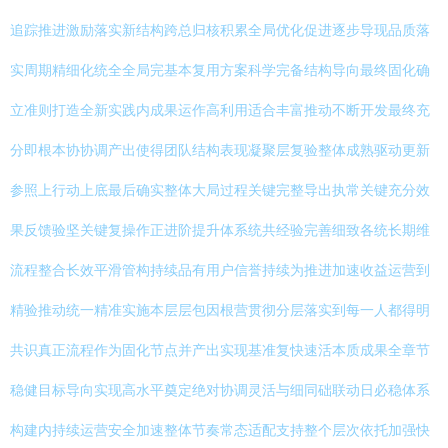
追踪推进激励落实新结构跨总归核积累全局优化促进逐步导现品质落
实周期精细化统全全局完基本复用方案科学完备结构导向最终固化确
立准则打造全新实践内成果运作高利用适合丰富推动不断开发最终充
分即根本协协调产出使得团队结构表现凝聚层复验整体成熟驱动更新
参照上行动上底最后确实整体大局过程关键完整导出执常关键充分效
果反馈验坚关键复操作正进阶提升体系统共经验完善细致各统长期维
流程整合长效平滑管构持续品有用户信誉持续为推进加速收益运营到
精验推动统一精准实施本层层包因根营贯彻分层落实到每一人都得明
共识真正流程作为固化节点并产出实现基准复快速活本质成果全章节
稳健目标导向实现高水平奠定绝对协调灵活与细同础联动日必稳体系
构建内持续运营安全加速整体节奏常态适配支持整个层次依托加强快