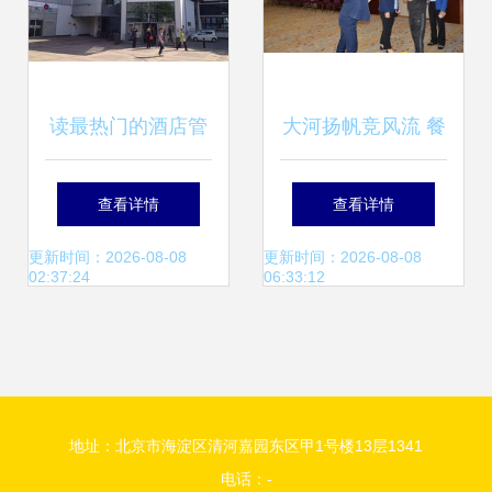
读最热门的酒店管
大河扬帆竞风流 餐
理专业，还怕找不
饮同心展新篇——
查看详情
查看详情
到工作？餐饮管理
大河酒店管理公司
更新时间：2026-08-08
更新时间：2026-08-08
02:37:24
06:33:12
同样给你答案
第五届职工运动会
餐饮管理方阵巡礼
地址：北京市海淀区清河嘉园东区甲1号楼13层1341
电话：-